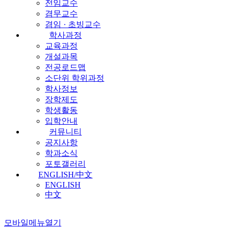
전임교수
겸무교수
겸임 · 초빙교수
학사과정
교육과정
개설과목
전공로드맵
소단위 학위과정
학사정보
장학제도
학생활동
입학안내
커뮤니티
공지사항
학과소식
포토갤러리
ENGLISH/中文
ENGLISH
中文
모바일메뉴열기