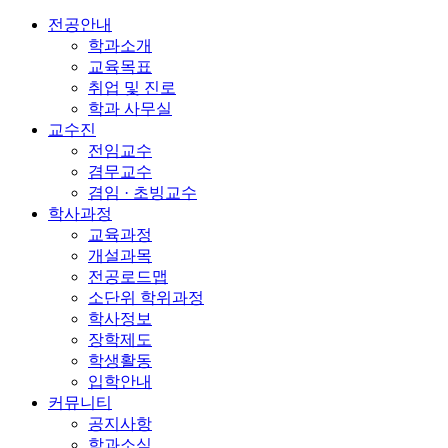
전공안내
학과소개
교육목표
취업 및 진로
학과 사무실
교수진
전임교수
겸무교수
겸임 · 초빙교수
학사과정
교육과정
개설과목
전공로드맵
소단위 학위과정
학사정보
장학제도
학생활동
입학안내
커뮤니티
공지사항
학과소식