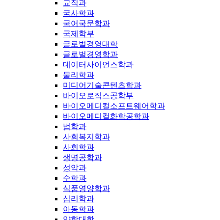
교직과
국사학과
국어국문학과
국제학부
글로벌경영대학
글로벌경영학과
데이터사이언스학과
물리학과
미디어기술콘텐츠학과
바이오로직스공학부
바이오메디컬소프트웨어학과
바이오메디컬화학공학과
법학과
사회복지학과
사회학과
생명공학과
성악과
수학과
식품영양학과
심리학과
아동학과
약학대학