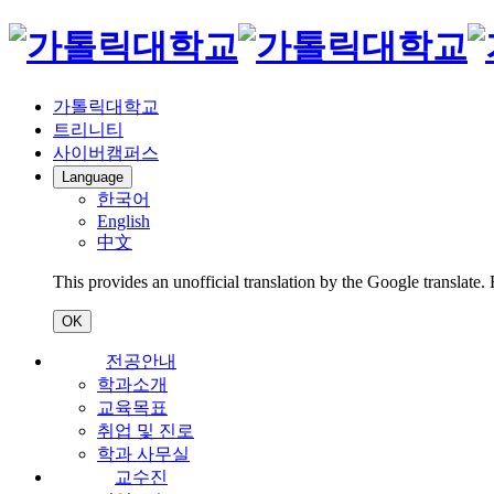
가톨릭대학교
트리니티
사이버캠퍼스
Language
한국어
English
中文
This provides an unofficial translation by the Google translate.
OK
전공안내
학과소개
교육목표
취업 및 진로
학과 사무실
교수진