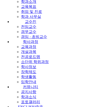
학과소개
교육목표
취업 및 진로
학과 사무실
교수진
전임교수
겸무교수
겸임 · 초빙교수
학사과정
교육과정
개설과목
전공로드맵
소단위 학위과정
학사정보
장학제도
학생활동
입학안내
커뮤니티
공지사항
학과소식
포토갤러리
ENGLISH/中文