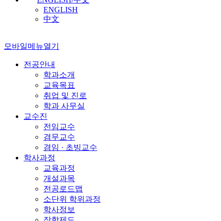
ENGLISH
中文
모바일메뉴열기
전공안내
학과소개
교육목표
취업 및 진로
학과 사무실
교수진
전임교수
겸무교수
겸임 · 초빙교수
학사과정
교육과정
개설과목
전공로드맵
소단위 학위과정
학사정보
장학제도