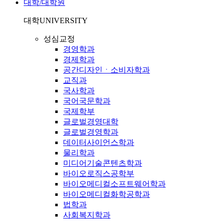
대학/대학원
대학
UNIVERSITY
성심교정
경영학과
경제학과
공간디자인ㆍ소비자학과
교직과
국사학과
국어국문학과
국제학부
글로벌경영대학
글로벌경영학과
데이터사이언스학과
물리학과
미디어기술콘텐츠학과
바이오로직스공학부
바이오메디컬소프트웨어학과
바이오메디컬화학공학과
법학과
사회복지학과