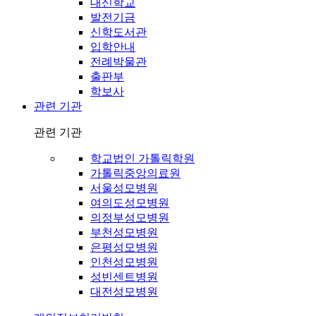
대신학교
발전기금
신학도서관
입학안내
전례박물관
출판부
학보사
관련 기관
관련 기관
학교법인 가톨릭학원
가톨릭중앙의료원
서울성모병원
여의도성모병원
의정부성모병원
부천성모병원
은평성모병원
인천성모병원
성빈센트병원
대전성모병원