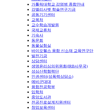
가톨릭대학교 감염병 종합안내
강엘리사벳 학술연구기금
공동기기센터
교목처
교수학습개발원
국제교류처
기숙사
동문회
동물실험실
바이오헬스 융합 신소재 교육연구단
발전기금
상담센터
생명윤리심의위원회(IRB사무국)
성심산학협력단
인권센터(성폭력상담소)
예비군대대
융합전공학부
입학처
중앙도서관
전공진로설계지원센터
창업보육센터