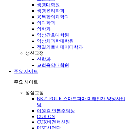
생명대학원
생명윤리학과
융복합의과학과
의과학과
의학과
임상간호대학원
임상치과학대학원
정밀의료빅데이터학과
성신교정
신학과
교회음악대학원
주요 사이트
주요 사이트
성심교정
BK21 FOUR 스마트파마 미래인재 양성사업
팀
이원길 인본주의상
CUK ON
CUK비전혁신원
RISE사업단