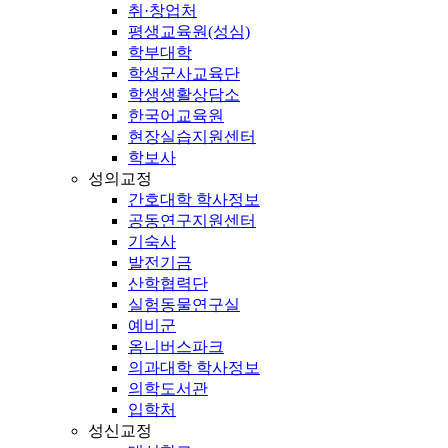
취·창업처
평생교육원(성심)
학부대학
학생군사교육단
학생생활상담소
한국어교육원
현장실습지원센터
학보사
성의교정
간호대학 학사정보
공동연구지원센터
기숙사
발전기금
산학협력단
실험동물연구실
예비군
옴니버스파크
의과대학 학사정보
의학도서관
입학처
성신교정